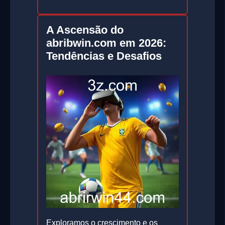
A Ascensão do
abribwin.com em 2026:
Tendências e Desafios
Exploramos o crescimento e os