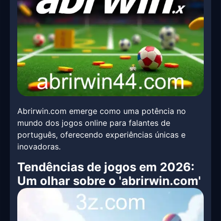
Abrirwin.com emerge como uma potência no
mundo dos jogos online para falantes de
português, oferecendo experiências únicas e
inovadoras.
Tendências de jogos em 2026:
Um olhar sobre o 'abrirwin.com'