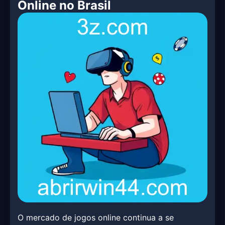
Online no Brasil
O mercado de jogos online continua a se