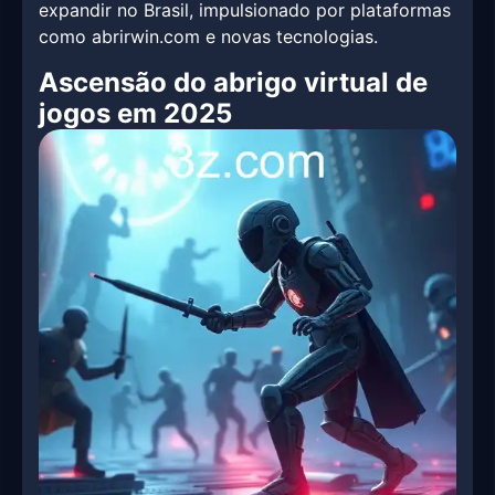
expandir no Brasil, impulsionado por plataformas
como abrirwin.com e novas tecnologias.
Ascensão do abrigo virtual de
jogos em 2025