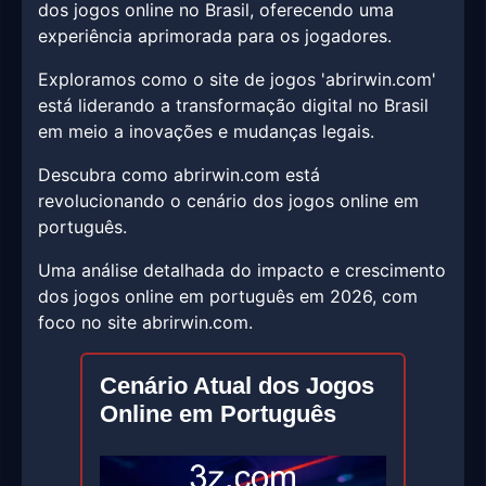
dos jogos online no Brasil, oferecendo uma
experiência aprimorada para os jogadores.
Exploramos como o site de jogos 'abrirwin.com'
está liderando a transformação digital no Brasil
em meio a inovações e mudanças legais.
Descubra como abrirwin.com está
revolucionando o cenário dos jogos online em
português.
Uma análise detalhada do impacto e crescimento
dos jogos online em português em 2026, com
foco no site abrirwin.com.
Cenário Atual dos Jogos
Online em Português