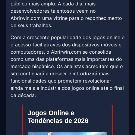
público mais amplo. A cada dia, mais
desenvolvedores talentosos veem no
Abrirwin.com uma vitrine para o reconhecimento
de seus trabalhos.
Com a crescente popularidade dos jogos online e
o acesso fácil através dos dispositivos móveis e
computadores, o Abrirwin.com se consolida
como uma das plataformas mais importantes do
mercado hispânico. Os analistas acreditam que o
site continuará a crescer e introduzirá mais
funcionalidades que prometem revolucionar
ainda mais a indústria dos jogos online até o final
da década.
Jogos Online e
Tendências de 2026