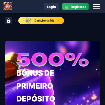
+
Login
Registros
navegação abrirwin.com
barra de controles abrirwin.com
Dinheiro grátis!
BÓNUS DE
PRIMEIRO
DEPÓSITO