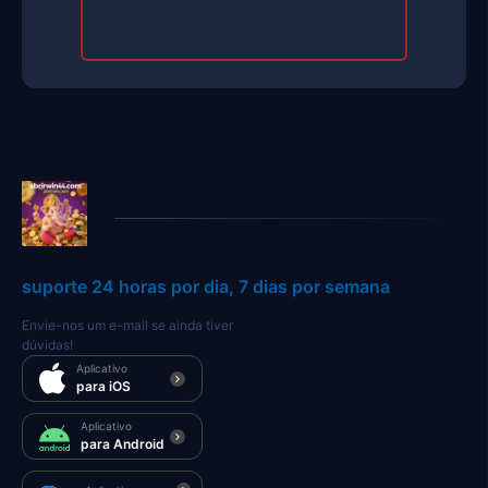
suporte 24 horas por dia, 7 dias por semana
Envie-nos um e-mail se ainda tiver
dúvidas!
Aplicativo
para iOS
Aplicativo
para Android