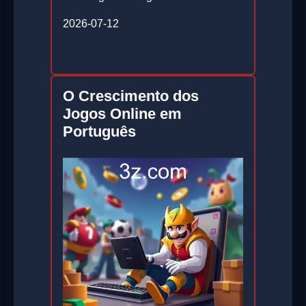
2026-07-12
O Crescimento dos
Jogos Online em
Português