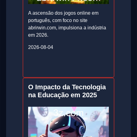
A ascensão dos jogos online em
português, com foco no site
abrirwin.com, impulsiona a indústria
em 2026.
2026-08-04
O Impacto da Tecnologia
na Educação em 2025