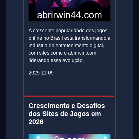
A crescente popularidade dos jogos
online no Brasil está transformando a
indústria do entretenimento digital,
com sites como o abrirwin.com
liderando essa evolução.
2025-11-09
Crescimento e Desafios
dos Sites de Jogos em
2026