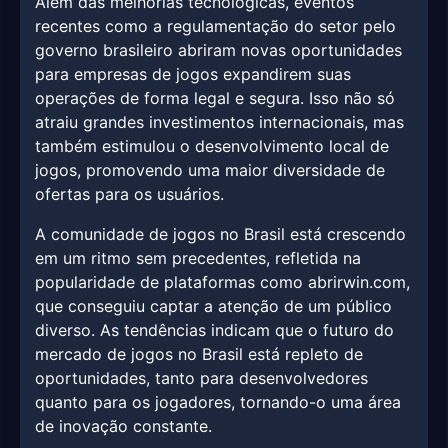
Além das melhorias tecnológicas, eventos
recentes como a regulamentação do setor pelo
governo brasileiro abriram novas oportunidades
para empresas de jogos expandirem suas
operações de forma legal e segura. Isso não só
atraiu grandes investimentos internacionais, mas
também estimulou o desenvolvimento local de
jogos, promovendo uma maior diversidade de
ofertas para os usuários.
A comunidade de jogos no Brasil está crescendo
em um ritmo sem precedentes, refletida na
popularidade de plataformas como abrirwin.com,
que conseguiu captar a atenção de um público
diverso. As tendências indicam que o futuro do
mercado de jogos no Brasil está repleto de
oportunidades, tanto para desenvolvedores
quanto para os jogadores, tornando-o uma área
de inovação constante.