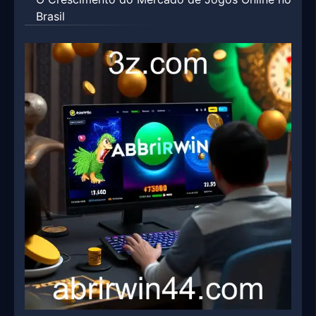
Brasil