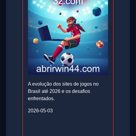
A evolução dos sites de jogos no
Brasil até 2026 e os desafios
enfrentados.
2026-05-03