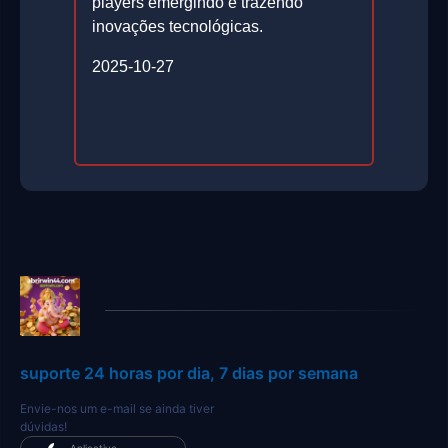
players emergindo e trazendo
inovações tecnológicas.
2025-10-27
suporte 24 horas por dia, 7 dias por semana
Envie-nos um e-mail se ainda tiver
dúvidas!