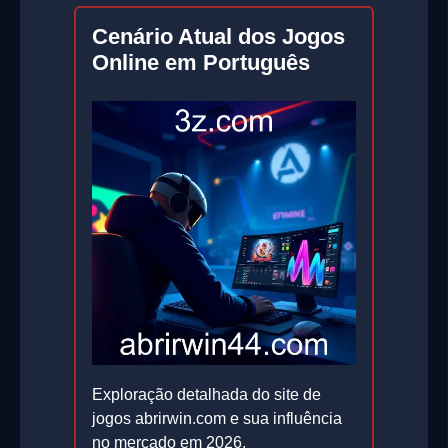
Cenário Atual dos Jogos
Online em Português
Exploração detalhada do site de
jogos abrirwin.com e sua influência
no mercado em 2026.