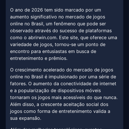
O ano de 2026 tem sido marcado por um
aumento significativo no mercado de jogos
online no Brasil, um fenômeno que pode ser
observado através do sucesso de plataformas
como o abrirwin.com. Este site, que oferece uma
variedade de jogos, tornou-se um ponto de
encontro para entusiastas em busca de
entretenimento e prêmios.
O crescimento acelerado do mercado de jogos
online no Brasil é impulsionado por uma série de
fatores. O aumento da conectividade de internet
e a popularização de dispositivos móveis
tornaram os jogos mais acessíveis do que nunca.
Além disso, a crescente aceitação social dos
jogos como forma de entretenimento valida a
sua expansão.