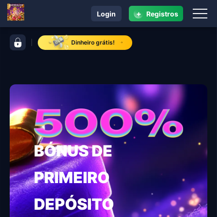
+
Login
Registros
navegação abrirwin.com
barra de controles abrirwin.com
Dinheiro grátis!
BÓNUS DE
PRIMEIRO
DEPÓSITO