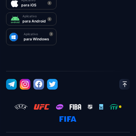
Aplicativo
para iOS
Aplicativo
para Android
Aplicativo
para Windows